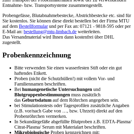
Entnahme- bzw. Transportsysteme zusammen­gestellt.
Probengefässe, Blutabnahmebestecke, Abstrichbestecke etc. sind für
Sie kostenlos. Sie können diese direkt bestellen bei der Firma MTU
auf dem
Bestellformular
und per Fax an: 07121 - 9818-595 oder per
E-Mail an:
bestellung@
mtu-limbach.de
weiterleiten.
Das Versandmaterial wird Ihnen dann kostenfrei über DHL
zugestellt.
Probenkennzeichnung
Bitte verwenden Sie einen wasserfesten Stift oder ein gut
haftendes Etikett.
Proben (nicht die Schutzhüllen!) mit vollem Vor- und
Familiennamen beschriften.
Bei
humangenetische Untersuchungen
und
Blutgruppenbestimmungen
muss zusätzlich
das
Geburtsdatum
auf dem Röhrchen angegeben sein.
bei Stimulationstests oder Tagesprofilen zusätzliche Angaben
(z.B. vor/nach Gabe von …, bzw. Uhrzeit) direkt auf den
Probenröhrchen vermerken.
In Sekundärgefäße abgefüllte Blutproben z.B. EDTA-Plasma/
Citrat-Plasma/ Serum mit Materialart beschriften.
Mikrobiologische
Proben kennzeichnen mit: