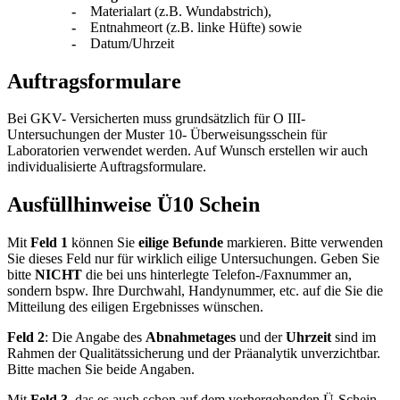
-
Materialart (z.B. Wundabstrich),
-
Entnahmeort (z.B. linke Hüfte) sowie
-
Datum/Uhrzeit
Auftragsformulare
Bei GKV- Versicherten muss grundsätzlich für O III-
Untersuchungen der Muster 10- Überweisungsschein für
Laboratorien verwendet werden. Auf Wunsch erstellen wir auch
individualisierte Auftragsformulare.
Ausfüllhinweise Ü10 Schein
Mit
Feld 1
können Sie
eilige Befunde
markieren. Bitte verwenden
Sie dieses Feld nur für wirklich eilige Untersuchungen. Geben Sie
bitte
NICHT
die bei uns hinterlegte Telefon-/Faxnummer an,
sondern bspw. Ihre Durchwahl, Handynummer, etc. auf die Sie die
Mitteilung des eiligen Ergebnisses wünschen.
Feld 2
: Die Angabe des
Abnahmetages
und der
Uhrzeit
sind im
Rahmen der Qualitätssicherung und der Präanalytik unverzichtbar.
Bitte machen Sie beide Angaben.
Mit
Feld 3
, das es auch schon auf dem vorhergehenden Ü-Schein