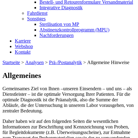
Bestell- und Retourenformulare Versandmaterial
Integrative Diagnostik
Fahrdienst
Sonstiges
Sterilisation von MP
Abstinenzkontrollprogramm (MPU)
Nachforderungen
Karriere
Webshop
Kontakt
Startseite
>
Analysen
>
Prä-/Postanalytik
>
Allgemeine Hinweise
Allgemeines
Gemeinsames Ziel von Ihnen –unseren Einsendern – und uns – als
Dienstleister – ist die optimale Versorgung Ihrer Patienten. Für die
optimale Diagnostik ist die Präanalytik, also die Summe der
Abläufe, die der Untersuchung in unserem Labor vorausgehen, von
zentraler Bedeutung.
Daher haben wir auf den folgenden Seiten die wesentlichen
Informationen zur Beschriftung und Kennzeichnung von Proben,
für Begleitdokumente (z.B. Überweisungsscheine), zur Entnahme
zum Transport der Probenmaterialien sowie der zu verwendenden