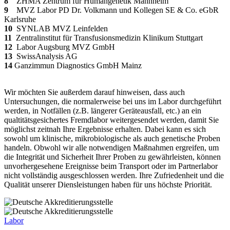
8
ZHMA Zentrum für Humangenetik Mannheim
9
MVZ Labor PD Dr. Volkmann und Kollegen SE & Co. eGbR
Karlsruhe
10
SYNLAB MVZ Leinfelden
11
Zentralinstitut für Transfusionsmedizin Klinikum Stuttgart
12
Labor Augsburg MVZ GmbH
13
SwissAnalysis AG
14
Ganzimmun Diagnostics GmbH Mainz
Wir möchten Sie außerdem darauf hinweisen, dass auch
Untersuchungen, die normalerweise bei uns im Labor durchgeführt
werden, in Notfällen (z.B. längerer Geräteausfall, etc.) an ein
qualtitätsgesichertes Fremdlabor weitergesendet werden, damit Sie
möglichst zeitnah Ihre Ergebnisse erhalten. Dabei kann es sich
sowohl um klinische, mikrobiologische als auch genetische Proben
handeln. Obwohl wir alle notwendigen Maßnahmen ergreifen, um
die Integrität und Sicherheit Ihrer Proben zu gewährleisten, können
unvorhergesehene Ereignisse beim Transport oder im Partnerlabor
nicht vollständig ausgeschlossen werden. Ihre Zufriedenheit und die
Qualität unserer Diensleistungen haben für uns höchste Priorität.
Labor