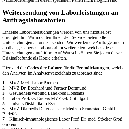
Nachforderungen in diesen speziellen Fällen nicht möglich sind
Weitersendung von Laborleistungen an
Auftragslaboratorien
Einzelne Laboruntersuchungen werden von uns nicht selbst
durchgeführt. Wir möchten Ihnen den Service bieten, alle
Untersuchungen an uns zu senden. Wir werden die Aufträge an ein
qualitätsgesichertes Laboratorium weiterleiten, welches diese
Untersuchungen durchführt. Auf Wunsch können Sie jeden dieser
Originalbefunde als Kopie erhalten.
Hier sind die
Codes der Labore
für die
Fremdleistungen
, welche
den Analyten im Analysenverzeichnis zugeordnet sind:
1
MVZ Med. Labor Bremen
2
MVZ Dr. Eberhard und Partner Dortmund
3
Gesundheitsverbund Landkreis Konstanz
4
Labor Prof. G. Enders MVZ GbR Stuttgart
5
Universitätsklinikum Essen
6
MVZ Diamedis Diagnostische Medizin Sennestadt GmbH
Bielefeld
7
Klinisch-immunologisches Labor Prof. Dr. med. Stöcker Groß
Grönau