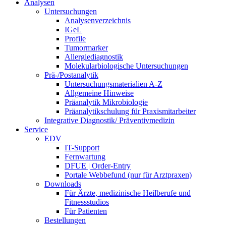
Analysen
Untersuchungen
Analysenverzeichnis
IGeL
Profile
Tumormarker
Allergiediagnostik
Molekularbiologische Untersuchungen
Prä-/Postanalytik
Untersuchungsmaterialien A-Z
Allgemeine Hinweise
Präanalytik Mikrobiologie
Präanalytikschulung für Praxismitarbeiter
Integrative Diagnostik/ Präventivmedizin
Service
EDV
IT-Support
Fernwartung
DFUE | Order-Entry
Portale Webbefund (nur für Arztpraxen)
Downloads
Für Ärzte, medizinische Heilberufe und
Fitnessstudios
Für Patienten
Bestellungen