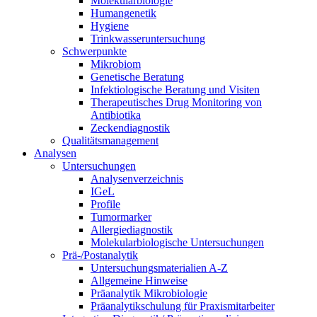
Molekularbiologie
Humangenetik
Hygiene
Trinkwasseruntersuchung
Schwerpunkte
Mikrobiom
Genetische Beratung
Infektiologische Beratung und Visiten
Therapeutisches Drug Monitoring von
Antibiotika
Zeckendiagnostik
Qualitätsmanagement
Analysen
Untersuchungen
Analysenverzeichnis
IGeL
Profile
Tumormarker
Allergiediagnostik
Molekularbiologische Untersuchungen
Prä-/Postanalytik
Untersuchungsmaterialien A-Z
Allgemeine Hinweise
Präanalytik Mikrobiologie
Präanalytikschulung für Praxismitarbeiter