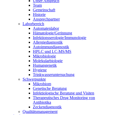
Unser Anspruch
Team
Gemeinschaft
Historie
Ansprechpartner
Laborbereich
Automatenlabor
Hämatologie/Gerinnung
Infektionsserologie/Immunologie
Allergiediagnostik
Autoimmundiagnostik
HPLC und LC-MS/MS
Mikrobiologie
Molekularbiologie
Humangenetik
Hygiene
Trinkwasseruntersuchung
Schwerpunkte
Mikrobiom
Genetische Beratung
Infektiologische Beratung und Visiten
Therapeutisches Drug Monitoring von
Antibiotika
Zeckendiagnostik
Qualitätsmanagement