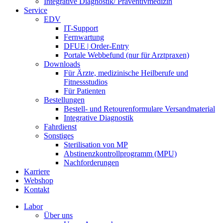
Integrative Diagnostik/ Präventivmedizin
Service
EDV
IT-Support
Fernwartung
DFUE | Order-Entry
Portale Webbefund (nur für Arztpraxen)
Downloads
Für Ärzte, medizinische Heilberufe und
Fitnessstudios
Für Patienten
Bestellungen
Bestell- und Retourenformulare Versandmaterial
Integrative Diagnostik
Fahrdienst
Sonstiges
Sterilisation von MP
Abstinenzkontrollprogramm (MPU)
Nachforderungen
Karriere
Webshop
Kontakt
Labor
Über uns