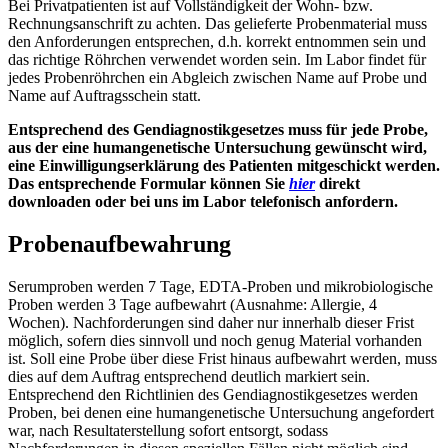
Bei Privatpatienten ist auf Vollständigkeit der Wohn- bzw.
Rechnungsanschrift zu achten. Das gelieferte Probenmaterial muss
den Anforderungen entsprechen, d.h. korrekt entnommen sein und
das richtige Röhrchen verwendet worden sein. Im Labor findet für
jedes Probenröhrchen ein Abgleich zwischen Name auf Probe und
Name auf Auftragsschein statt.
Entsprechend des Gendiagnostikgesetzes muss für jede Probe,
aus der eine humangenetische Untersuchung gewünscht wird,
eine Einwilligungserklärung des Patienten mitgeschickt werden.
Das entsprechende Formular können Sie
hier
direkt
downloaden oder bei uns im Labor telefonisch anfordern.
Probenaufbewahrung
Serumproben werden 7 Tage, EDTA-Proben und mikrobiologische
Proben werden 3 Tage aufbewahrt (Ausnahme: Allergie, 4
Wochen). Nachforderungen sind daher nur innerhalb dieser Frist
möglich, sofern dies sinnvoll und noch genug Material vorhanden
ist. Soll eine Probe über diese Frist hinaus aufbewahrt werden, muss
dies auf dem Auftrag entsprechend deutlich markiert sein.
Entsprechend den Richtlinien des Gendiagnostikgesetzes werden
Proben, bei denen eine humangenetische Untersuchung angefordert
war, nach Resultaterstellung sofort entsorgt, sodass