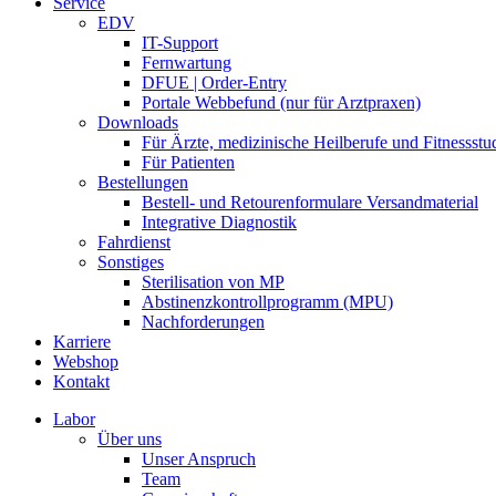
Service
EDV
IT-Support
Fernwartung
DFUE | Order-Entry
Portale Webbefund (nur für Arztpraxen)
Downloads
Für Ärzte, medizinische Heilberufe und Fitnessstu
Für Patienten
Bestellungen
Bestell- und Retourenformulare Versandmaterial
Integrative Diagnostik
Fahrdienst
Sonstiges
Sterilisation von MP
Abstinenzkontrollprogramm (MPU)
Nachforderungen
Karriere
Webshop
Kontakt
Labor
Über uns
Unser Anspruch
Team