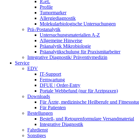
IGeL
Profile
Tumormarker
Allergiediagnostik
Molekularbiologische Untersuchungen
Prä-/Postanalytik
Untersuchungsmaterialien A-Z
Allgemeine Hinweise
Präanalytik Mikrobiologie
Präanalytikschulung für Praxismitarbeiter
Integrative Diagnostik/ Präventivmedizin
Service
EDV
IT-Support
Fernwartung
DFUE | Order-Entry
Portale Webbefund (nur für Arztpraxen)
Downloads
Für Ärzte, medizinische Heilberufe und Fitnessstu
Für Patienten
Bestellungen
Bestell- und Retourenformulare Versandmaterial
Integrative Diagnostik
Fahrdienst
Sonstiges