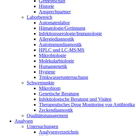
Gemeinschaft
Historie
Ansprechpartner
Laborbereich
Automatenlabor
Hämatologie/Gerinnung
Infektionsserologie/Immunologie
Allergiediagnostik
Autoimmundiagnostik
HPLC und LC-MS/MS
Mikrobiologie
Molekularbiologie
Humangenetik
Hygiene
Trinkwasseruntersuchung
Schwerpunkte
Mikrobiom
Genetische Beratung
Infektiologische Beratung und Visiten
Therapeutisches Drug Monitoring von Antibiotika
Zeckendiagnostik
Qualitätsmanagement
Analysen
Untersuchungen
Analysenverzeichnis