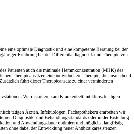
eine eine optimale Diagnostik und eine kompetente Beratung bei der
ähriger Erfahrung bei der Differentialdiagnostik und Therapie von
ion des Patienten auch die minimale Hemmkonzentration (MHK) des
ichen Therapieansätzen eine individuellere Therapie, die ausreichend
Zusätzlich führt dieser Therapieansatz zu einer verminderten
ivstationen. Wir diskutieren am Krankenbett mit klinisch tätigen
isch tätigen Ärzten, Infektiologen, Fachapothekern erarbeiten wir
nternen Diagnostik- und Behandlungsstandards oder in der Erstellung
likation und Anwendungsdauer optimiert und möglichst langfristig
isten ohne dabei der Entwicklung neuer Antibiotikaresistenzen