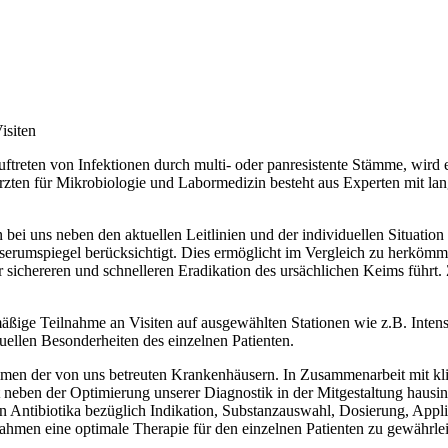
isiten
treten von Infektionen durch multi- oder panresistente Stämme, wird 
ten für Mikrobiologie und Labormedizin besteht aus Experten mit langj
 bei uns neben den aktuellen Leitlinien und der individuellen Situat
serumspiegel berücksichtigt. Dies ermöglicht im Vergleich zu herkömml
r sichereren und schnelleren Eradikation des ursächlichen Keims führt. 
mäßige Teilnahme an Visiten auf ausgewählten Stationen wie z.B. Intens
uellen Besonderheiten des einzelnen Patienten.
men der von uns betreuten Krankenhäusern. In Zusammenarbeit mit klin
t neben der Optimierung unserer Diagnostik in der Mitgestaltung hausi
von Antibiotika bezüglich Indikation, Substanzauswahl, Dosierung, App
nahmen eine optimale Therapie für den einzelnen Patienten zu gewährle