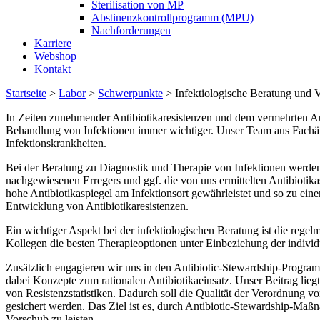
Sterilisation von MP
Abstinenzkontrollprogramm (MPU)
Nachforderungen
Karriere
Webshop
Kontakt
Startseite
>
Labor
>
Schwerpunkte
>
Infektiologische Beratung und V
In Zeiten zunehmender Antibiotikaresistenzen und dem vermehrten Auf
Behandlung von Infektionen immer wichtiger. Unser Team aus Fachärz
Infektionskrankheiten.
Bei der Beratung zu Diagnostik und Therapie von Infektionen werden
nachgewiesenen Erregers und ggf. die von uns ermittelten Antibiotika
hohe Antibiotikaspiegel am Infektionsort gewährleistet und so zu eine
Entwicklung von Antibiotikaresistenzen.
Ein wichtiger Aspekt bei der infektiologischen Beratung ist die regel
Kollegen die besten Therapieoptionen unter Einbeziehung der individ
Zusätzlich engagieren wir uns in den Antibiotic-Stewardship-Program
dabei Konzepte zum rationalen Antibiotikaeinsatz. Unser Beitrag lieg
von Resistenzstatistiken. Dadurch soll die Qualität der Verordnung 
gesichert werden. Das Ziel ist es, durch Antibiotic-Stewardship-Maß
Vorschub zu leisten.