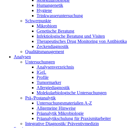
Molekularbiologie
Humangenetik
Hygiene
Trinkwasseruntersuchung
Schwerpunkte
Mikrobiom
Genetische Beratung
Infektiologische Beratung und Visiten
Therapeutisches Drug Monitoring von Antibiotika
Zeckendiagnostik
Qualitätsmanagement
Analysen
Untersuchungen
Analysenverzeichnis
IGeL
Profile
Tumormarker
Allergiediagnostik
Molekularbiologische Untersuchungen
Prä-/Postanalytik
Untersuchungsmaterialien A-Z
Allgemeine Hinweise
Präanalytik Mikrobiologie
Präanalytikschulung für Praxismitarbeiter
Integrative Diagnostik/ Präventivmedizin