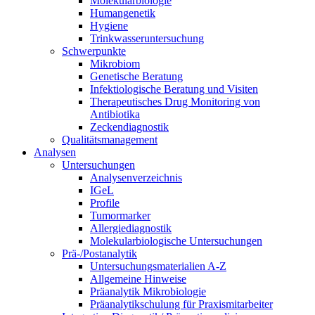
Molekularbiologie
Humangenetik
Hygiene
Trinkwasseruntersuchung
Schwerpunkte
Mikrobiom
Genetische Beratung
Infektiologische Beratung und Visiten
Therapeutisches Drug Monitoring von
Antibiotika
Zeckendiagnostik
Qualitätsmanagement
Analysen
Untersuchungen
Analysenverzeichnis
IGeL
Profile
Tumormarker
Allergiediagnostik
Molekularbiologische Untersuchungen
Prä-/Postanalytik
Untersuchungsmaterialien A-Z
Allgemeine Hinweise
Präanalytik Mikrobiologie
Präanalytikschulung für Praxismitarbeiter