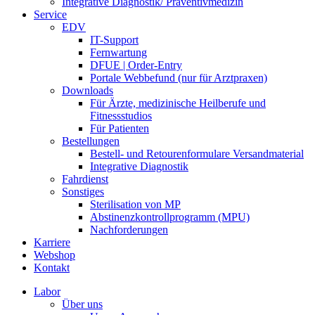
Integrative Diagnostik/ Präventivmedizin
Service
EDV
IT-Support
Fernwartung
DFUE | Order-Entry
Portale Webbefund (nur für Arztpraxen)
Downloads
Für Ärzte, medizinische Heilberufe und
Fitnessstudios
Für Patienten
Bestellungen
Bestell- und Retourenformulare Versandmaterial
Integrative Diagnostik
Fahrdienst
Sonstiges
Sterilisation von MP
Abstinenzkontrollprogramm (MPU)
Nachforderungen
Karriere
Webshop
Kontakt
Labor
Über uns