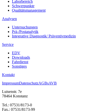
Laborbereich
Schwerpunkte
Qualitätsmanagement
Analysen
Untersuchungen
Prä-/Postanalytik
Integrative Diagnostik/ Präventivmedizin
Service
EDV
Downloads
Fahrdienst
Sonstiges
Kontakt
Impressum
Datenschutz
AGBs
AVB
Luisenstr. 7e
78464 Konstanz
Tel.: 07531/8173-0
Fax.: 07531/8173-99