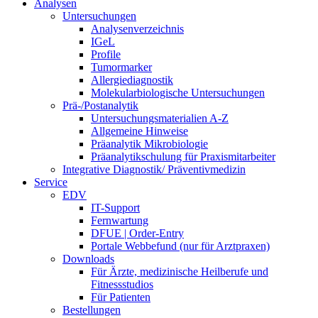
Analysen
Untersuchungen
Analysenverzeichnis
IGeL
Profile
Tumormarker
Allergiediagnostik
Molekularbiologische Untersuchungen
Prä-/Postanalytik
Untersuchungsmaterialien A-Z
Allgemeine Hinweise
Präanalytik Mikrobiologie
Präanalytikschulung für Praxismitarbeiter
Integrative Diagnostik/ Präventivmedizin
Service
EDV
IT-Support
Fernwartung
DFUE | Order-Entry
Portale Webbefund (nur für Arztpraxen)
Downloads
Für Ärzte, medizinische Heilberufe und
Fitnessstudios
Für Patienten
Bestellungen