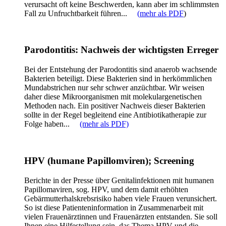
verursacht oft keine Beschwerden, kann aber im schlimmsten
Fall zu Unfruchtbarkeit führen...
(
mehr als PDF
)
Parodontitis: Nachweis der wichtigsten Erreger
Bei der Entstehung der Parodontitis sind anaerob wachsende
Bakterien beteiligt. Diese Bakterien sind in herkömmlichen
Mundabstrichen nur sehr schwer anzüchtbar. Wir weisen
daher diese Mikroorganismen mit molekulargenetischen
Methoden nach. Ein positiver Nachweis dieser Bakterien
sollte in der Regel begleitend eine Antibiotikatherapie zur
Folge haben...
(mehr als PDF)
HPV (humane Papillomviren); Screening
Berichte in der Presse über Genitalinfektionen mit humanen
Papillomaviren, sog. HPV, und dem damit erhöhten
Gebärmutterhalskrebsrisiko haben viele Frauen verunsichert.
So ist diese Patienteninformation in Zusammenarbeit mit
vielen Frauenärztinnen und Frauenärzten entstanden. Sie soll
Ihnen eine Hilfestellung sein, das Thema HPV und die