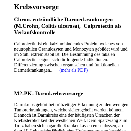
Krebsvorsorge
Chron. entzündliche Darmerkrankungen
(M.Crohn, Colitis ulcerosa), Calprotectin als
Verlaufskontrolle
Calprotectin ist ein kalziumbindendes Protein, welches von
neutrophilen Granulozyten und Monozyten gebildet wird und
im Stuhl extrem stabil ist. Die Bestimmung des fäkalen
Calprotectins eignet sich für folgende Indikationen:
Differenzierung zwischen organischen und funktionellen
Darmerkrankungen...
(mehr als PDF)
M2-PK- Darmkrebsvorsorge
Darmkrebs gehört bei frühzeitiger Erkennung zu den wenigen
Tumorerkrankungen, welche sicher geheilt werden können.
Dennoch ist Darmkrebs eine der häufigsten Ursachen der
Krebssterblichkeit der westlichen Welt. Dem Sparzwang zum
Trotz haben sich sogar die Krankenkassen entschlossen, ab
dem 45. Lebensjahr jährlich eine Krebsvorsorge zu bezahlen.