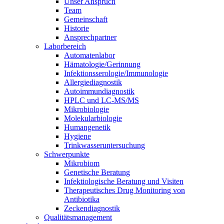
Unser Anspruch
Team
Gemeinschaft
Historie
Ansprechpartner
Laborbereich
Automatenlabor
Hämatologie/Gerinnung
Infektionsserologie/Immunologie
Allergiediagnostik
Autoimmundiagnostik
HPLC und LC-MS/MS
Mikrobiologie
Molekularbiologie
Humangenetik
Hygiene
Trinkwasseruntersuchung
Schwerpunkte
Mikrobiom
Genetische Beratung
Infektiologische Beratung und Visiten
Therapeutisches Drug Monitoring von
Antibiotika
Zeckendiagnostik
Qualitätsmanagement