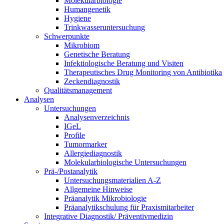
Molekularbiologie
Humangenetik
Hygiene
Trinkwasseruntersuchung
Schwerpunkte
Mikrobiom
Genetische Beratung
Infektiologische Beratung und Visiten
Therapeutisches Drug Monitoring von Antibiotika
Zeckendiagnostik
Qualitätsmanagement
Analysen
Untersuchungen
Analysenverzeichnis
IGeL
Profile
Tumormarker
Allergiediagnostik
Molekularbiologische Untersuchungen
Prä-/Postanalytik
Untersuchungsmaterialien A-Z
Allgemeine Hinweise
Präanalytik Mikrobiologie
Präanalytikschulung für Praxismitarbeiter
Integrative Diagnostik/ Präventivmedizin