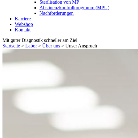
Sterilisation von MP
Abstinenzkontrollprogramm (MPU)
Nachforderungen
Karriere
Webshop
Kontakt
Mit guter Diagnostik schneller am Ziel
Startseite
>
Labor
>
Über uns
>
Unser Anspruch