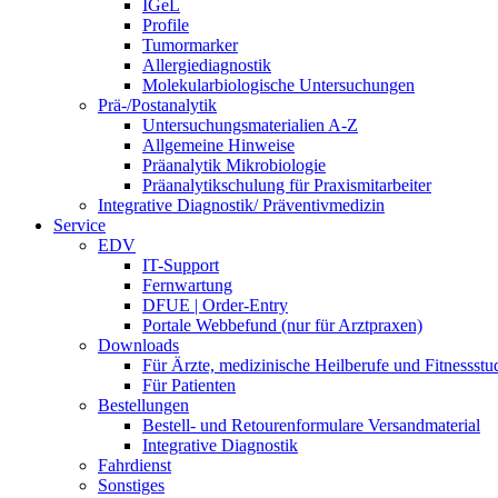
IGeL
Profile
Tumormarker
Allergiediagnostik
Molekularbiologische Untersuchungen
Prä-/Postanalytik
Untersuchungsmaterialien A-Z
Allgemeine Hinweise
Präanalytik Mikrobiologie
Präanalytikschulung für Praxismitarbeiter
Integrative Diagnostik/ Präventivmedizin
Service
EDV
IT-Support
Fernwartung
DFUE | Order-Entry
Portale Webbefund (nur für Arztpraxen)
Downloads
Für Ärzte, medizinische Heilberufe und Fitnessstu
Für Patienten
Bestellungen
Bestell- und Retourenformulare Versandmaterial
Integrative Diagnostik
Fahrdienst
Sonstiges