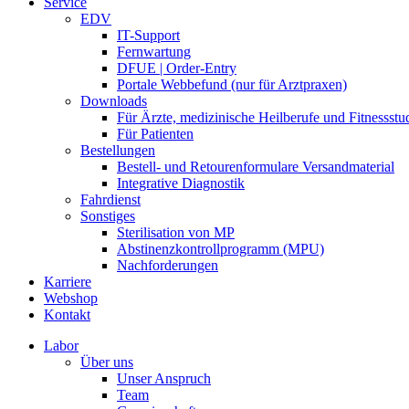
Service
EDV
IT-Support
Fernwartung
DFUE | Order-Entry
Portale Webbefund (nur für Arztpraxen)
Downloads
Für Ärzte, medizinische Heilberufe und Fitnessstu
Für Patienten
Bestellungen
Bestell- und Retourenformulare Versandmaterial
Integrative Diagnostik
Fahrdienst
Sonstiges
Sterilisation von MP
Abstinenzkontrollprogramm (MPU)
Nachforderungen
Karriere
Webshop
Kontakt
Labor
Über uns
Unser Anspruch
Team