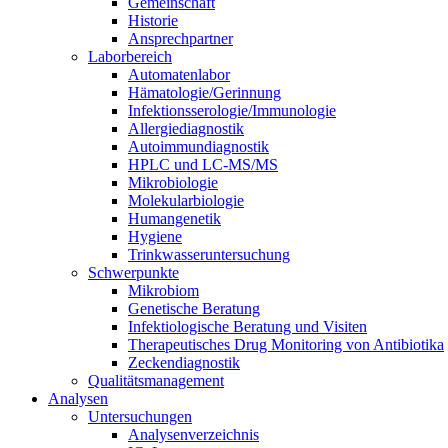
Gemeinschaft
Historie
Ansprechpartner
Laborbereich
Automatenlabor
Hämatologie/Gerinnung
Infektionsserologie/Immunologie
Allergiediagnostik
Autoimmundiagnostik
HPLC und LC-MS/MS
Mikrobiologie
Molekularbiologie
Humangenetik
Hygiene
Trinkwasseruntersuchung
Schwerpunkte
Mikrobiom
Genetische Beratung
Infektiologische Beratung und Visiten
Therapeutisches Drug Monitoring von Antibiotika
Zeckendiagnostik
Qualitätsmanagement
Analysen
Untersuchungen
Analysenverzeichnis