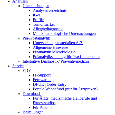
Analysen
Untersuchungen
Analysenverzeichnis
IGeL
Profile
Tumormarker
Allergiediagnostik
Molekularbiologische Untersuchungen
Prä-/Postanalytik
Untersuchungsmaterialien A-Z
Allgemeine Hinweise
Präanalytik Mikrobiologie
Präanalytikschulung für Praxismitarbeiter
Integrative Diagnostik/ Präventivmedizin
Service
EDV
IT-Support
Fernwartung
DFUE | Order-Entry
Portale Webbefund (nur für Arztpraxen)
Downloads
Für Ärzte, medizinische Heilberufe und
Fitnessstudios
Für Patienten
Bestellungen