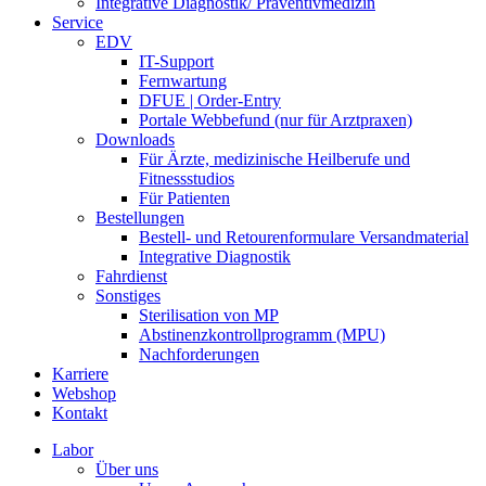
Integrative Diagnostik/ Präventivmedizin
Service
EDV
IT-Support
Fernwartung
DFUE | Order-Entry
Portale Webbefund (nur für Arztpraxen)
Downloads
Für Ärzte, medizinische Heilberufe und
Fitnessstudios
Für Patienten
Bestellungen
Bestell- und Retourenformulare Versandmaterial
Integrative Diagnostik
Fahrdienst
Sonstiges
Sterilisation von MP
Abstinenzkontrollprogramm (MPU)
Nachforderungen
Karriere
Webshop
Kontakt
Labor
Über uns