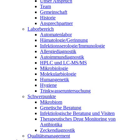
Unser Anspruch
Team
Gemeinschaft
Historie
Ansprechpartner
Laborbereich
Automatenlabor
Hämatologie/Gerinnung
Infektionsserologie/Immunologie
Allergiediagnostik
Autoimmundiagnostik
HPLC und LC-MS/MS
Mikrobiologie
Molekularbiologie
Humangenetik
Hygiene
Trinkwasseruntersuchung
Schwerpunkte
Mikrobiom
Genetische Beratung
Infektiologische Beratung und Visiten
Therapeutisches Drug Monitoring von
Antibiotika
Zeckendiagnostik
Qualitätsmanagement