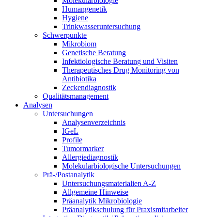
Molekularbiologie
Humangenetik
Hygiene
Trinkwasseruntersuchung
Schwerpunkte
Mikrobiom
Genetische Beratung
Infektiologische Beratung und Visiten
Therapeutisches Drug Monitoring von
Antibiotika
Zeckendiagnostik
Qualitätsmanagement
Analysen
Untersuchungen
Analysenverzeichnis
IGeL
Profile
Tumormarker
Allergiediagnostik
Molekularbiologische Untersuchungen
Prä-/Postanalytik
Untersuchungsmaterialien A-Z
Allgemeine Hinweise
Präanalytik Mikrobiologie
Präanalytikschulung für Praxismitarbeiter