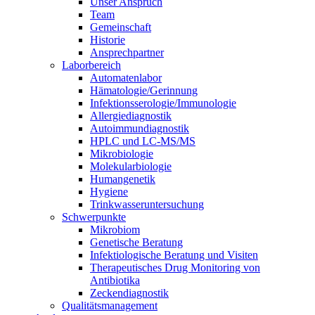
Unser Anspruch
Team
Gemeinschaft
Historie
Ansprechpartner
Laborbereich
Automatenlabor
Hämatologie/Gerinnung
Infektionsserologie/Immunologie
Allergiediagnostik
Autoimmundiagnostik
HPLC und LC-MS/MS
Mikrobiologie
Molekularbiologie
Humangenetik
Hygiene
Trinkwasseruntersuchung
Schwerpunkte
Mikrobiom
Genetische Beratung
Infektiologische Beratung und Visiten
Therapeutisches Drug Monitoring von
Antibiotika
Zeckendiagnostik
Qualitätsmanagement