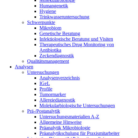
Molekularbiologie
Humangenetik
Hygiene
Trinkwasseruntersuchung
Schwerpunkte
Mikrobiom
Genetische Beratung
Infektiologische Beratung und Visiten
Therapeutisches Drug Monitoring von
Antibiotika
Zeckendiagnostik
Qualitätsmanagement
Analysen
Untersuchungen
Analysenverzeichnis
IGeL
Profile
Tumormarker
Allergiediagnostik
Molekularbiologische Untersuchungen
Prä-/Postanalytik
Untersuchungsmaterialien A-Z
Allgemeine Hinweise
Präanalytik Mikrobiologie
Präanalytikschulung für Praxismitarbeiter