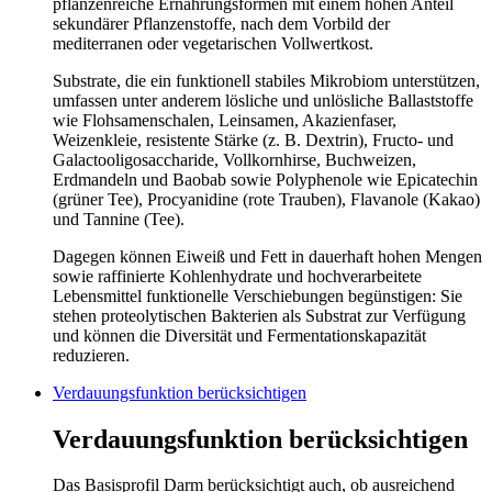
pflanzenreiche Ernährungsformen mit einem hohen Anteil
sekundärer Pflanzenstoffe, nach dem Vorbild der
mediterranen oder vegetarischen Vollwertkost.
Substrate, die ein funktionell stabiles Mikrobiom unterstützen,
umfassen unter anderem lösliche und unlösliche Ballaststoffe
wie Flohsamenschalen, Leinsamen, Akazienfaser,
Weizenkleie, resistente Stärke (z. B. Dextrin), Fructo- und
Galactooligosaccharide, Vollkornhirse, Buchweizen,
Erdmandeln und Baobab sowie Polyphenole wie Epicatechin
(grüner Tee), Procyanidine (rote Trauben), Flavanole (Kakao)
und Tannine (Tee).
Dagegen können Eiweiß und Fett in dauerhaft hohen Mengen
sowie raffinierte Kohlenhydrate und hochverarbeitete
Lebensmittel funktionelle Verschiebungen begünstigen: Sie
stehen proteolytischen Bakterien als Substrat zur Verfügung
und können die Diversität und Fermentationskapazität
reduzieren.
Verdauungsfunktion berücksichtigen
Verdauungsfunktion berücksichtigen
Das Basisprofil Darm berücksichtigt auch, ob ausreichend