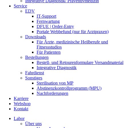
Integrative Diagnostik/ Präventivmedizin
Service
EDV
IT-Support
Fernwartung
DFUE | Order-Entry
Portale Webbefund (nur für Arztpraxen)
Downloads
Für Ärzte, medizinische Heilberufe und
Fitnessstudios
Für Patienten
Bestellungen
Bestell- und Retourenformulare Versandmaterial
Integrative Diagnostik
Fahrdienst
Sonstiges
Sterilisation von MP
Abstinenzkontrollprogramm (MPU)
Nachforderungen
Karriere
Webshop
Kontakt
Labor
Über uns