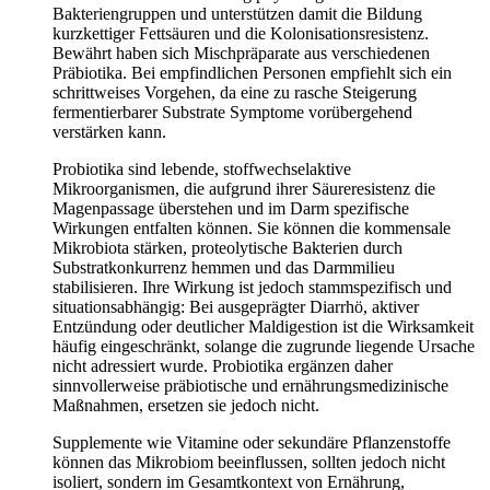
Bakteriengruppen und unterstützen damit die Bildung
kurzkettiger Fettsäuren und die Kolonisationsresistenz.
Bewährt haben sich Mischpräparate aus verschiedenen
Präbiotika. Bei empfindlichen Personen empfiehlt sich ein
schrittweises Vorgehen, da eine zu rasche Steigerung
fermentierbarer Substrate Symptome vorübergehend
verstärken kann.
Probiotika sind lebende, stoffwechselaktive
Mikroorganismen, die aufgrund ihrer Säureresistenz die
Magenpassage überstehen und im Darm spezifische
Wirkungen entfalten können. Sie können die kommensale
Mikrobiota stärken, proteolytische Bakterien durch
Substratkonkurrenz hemmen und das Darmmilieu
stabilisieren. Ihre Wirkung ist jedoch stammspezifisch und
situationsabhängig: Bei ausgeprägter Diarrhö, aktiver
Entzündung oder deutlicher Maldigestion ist die Wirksamkeit
häufig eingeschränkt, solange die zugrunde liegende Ursache
nicht adressiert wurde. Probiotika ergänzen daher
sinnvollerweise präbiotische und ernährungsmedizinische
Maßnahmen, ersetzen sie jedoch nicht.
Supplemente wie Vitamine oder sekundäre Pflanzenstoffe
können das Mikrobiom beeinflussen, sollten jedoch nicht
isoliert, sondern im Gesamtkontext von Ernährung,