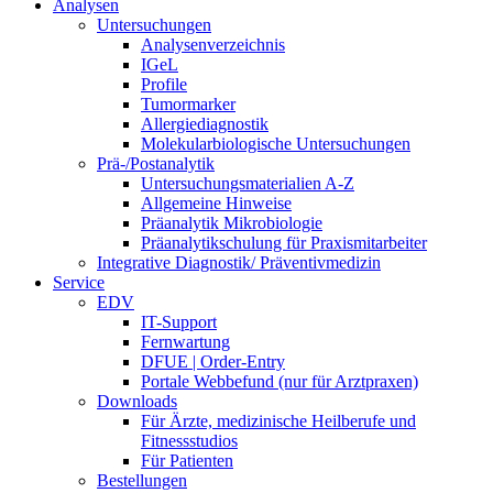
Analysen
Untersuchungen
Analysenverzeichnis
IGeL
Profile
Tumormarker
Allergiediagnostik
Molekularbiologische Untersuchungen
Prä-/Postanalytik
Untersuchungsmaterialien A-Z
Allgemeine Hinweise
Präanalytik Mikrobiologie
Präanalytikschulung für Praxismitarbeiter
Integrative Diagnostik/ Präventivmedizin
Service
EDV
IT-Support
Fernwartung
DFUE | Order-Entry
Portale Webbefund (nur für Arztpraxen)
Downloads
Für Ärzte, medizinische Heilberufe und
Fitnessstudios
Für Patienten
Bestellungen